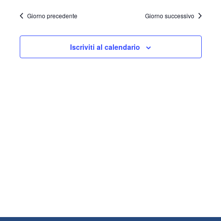
Ricerca
Navig
la
2024
data.
Giorno precedente
Giorno successivo
e
viste
Iscriviti al calendario
Navigaz