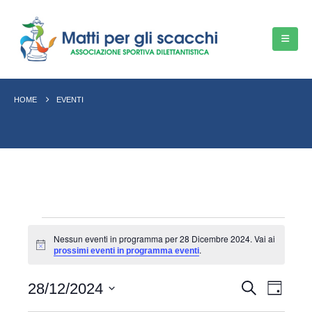
HOME
EVENTI
Eventi
Nessun eventi in programma per 28 Dicembre 2024. Vai ai
for
.
Notice
prossimi eventi in programma eventi
28
Event
Eventi
28/12/2024
Cerca
Giorno
Dicembre
Viste
Seleziona