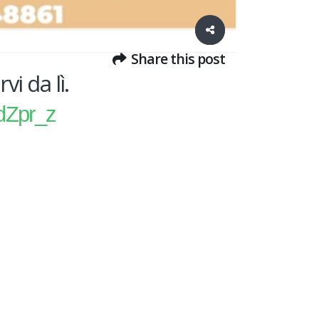
Share this post
vi da lì.
ydZpr_z