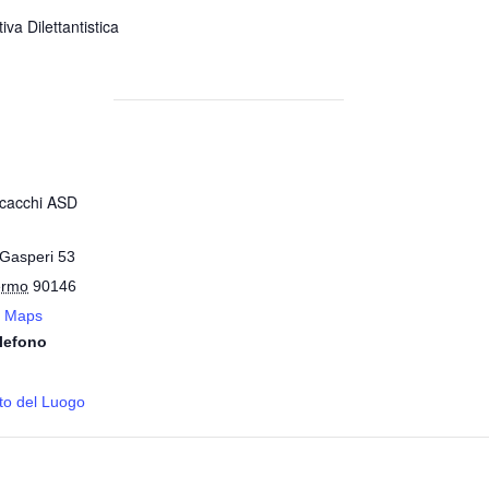
iva Dilettantistica
 Scacchi ASD
 Gasperi 53
ermo
90146
e Maps
lefono
sito del Luogo