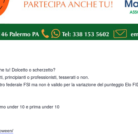
e tu! Dolcetto o scherzetto?
, principianti o professionisti, tesserati o non.
itro federale FSI ma non è valido per la variazione del punteggio Elo FI
, primo under 10 e prima under 10
loween/