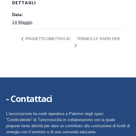
DETTAGLI
Data:
14 Maggio
TORNEO 13° RAPID FIDE
PROGETTO OBIETTIVO 4C
- Contattaci
L’associazione ha sede operativa a Palermo negli spazi
“Condividendo” di Turismosicilia in collaborazione con la quale
propone tante attività per dare un contributo alla costruzione di livelli di
sinergia con il territorio e di una comunità educante.