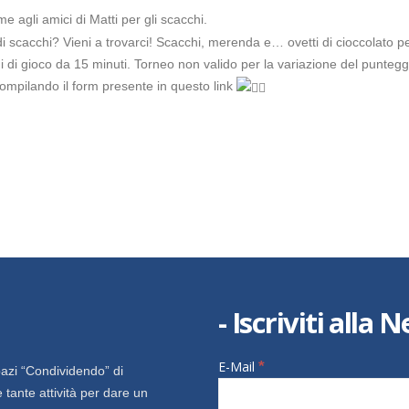
 agli amici di Matti per gli scacchi.
 scacchi? Vieni a trovarci! Scacchi, merenda e… ovetti di cioccolato per
i di gioco da 15 minuti. Torneo non valido per la variazione del puntegg
compilando il form presente in questo link
- Iscriviti alla
E-Mail
*
azi “Condividendo” di
 tante attività per dare un